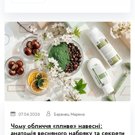
07.04.2026
Баранец Марина
Чому обличчя «пливе» навесні:
анатомія весняного набряку та секрети