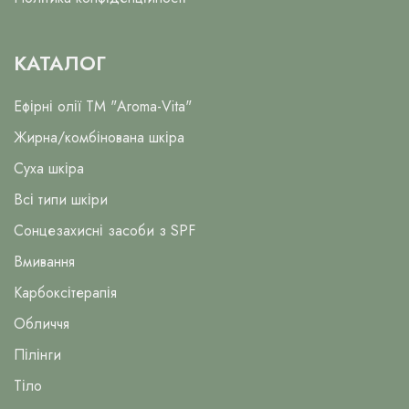
КАТАЛОГ
Ефірні олії ТМ "Aroma-Vita"
Жирна/комбінована шкіра
Суха шкіра
Всі типи шкіри
Сонцезахисні засоби з SPF
Вмивання
Карбоксітерапія
Обличчя
Пілінги
Тіло