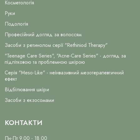
Косметологія
Руки
Подологія
Професійний догляд за волоссям
Засоби з ретинолом серії "Rethiniod Therapy"
"Teenage Care Series", "Acne-Care Series" - догляд за
підлітковою та проблемною шкірою
Серія "Meso-Like" - неінвазивний мезотерапевтичний
ефект
Відбілювання шкіри
Засоби з екзосомами
КОНТАКТИ
Пн-Пт 9.00 - 18.00