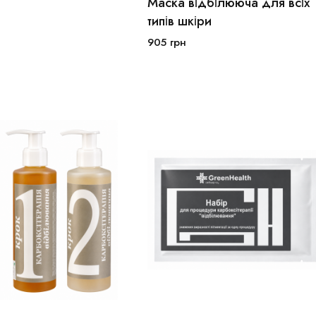
Маска відбілююча для всіх
50мл
100мл
типів шкіри
905
грн
В кошик