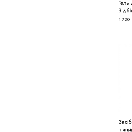
Гель 
Відбі
1 720
Засіб
нічни