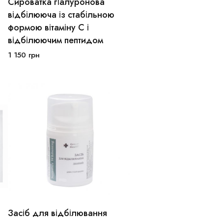
Сироватка гіалуронова
відбілююча із стабільною
формою вітаміну С і
В кошик
відбілюючим пептидом
1 150
грн
Засіб для відбілювання