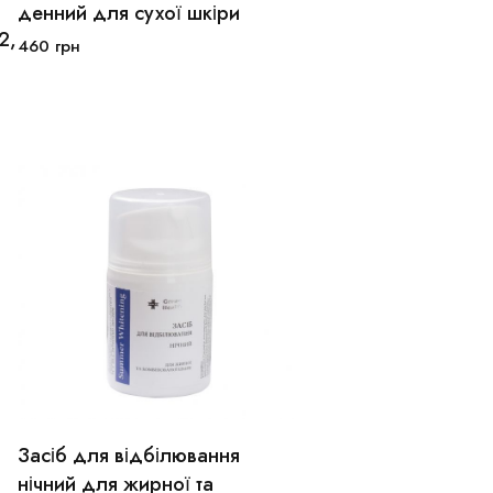
30мл
50мл
денний для сухої шкіри
2,
460
грн
В кошик
Засіб для відбілювання
30мл
50мл
нічний для жирної та