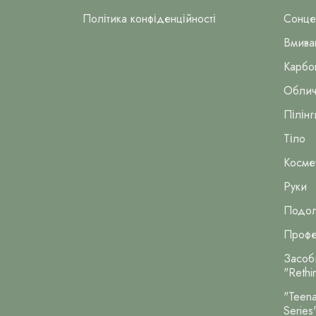
Політика конфіденційності
Сонце
Вмива
Карбок
Облич
Пілінг
Тіло
Косме
Руки
Подол
Профе
Засоб
"Rethi
"Teena
Series