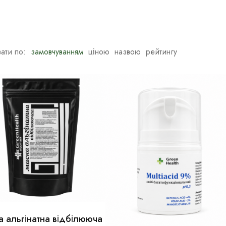
ати по:
замовчуванням
ціною
назвою
рейтингу
а альгінатна відбілююча