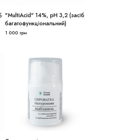
"MultiAcid" 14%, pH 3,2 (засіб
б
30мл
50мл
багатофункціональний)
1 000
грн
В кошик