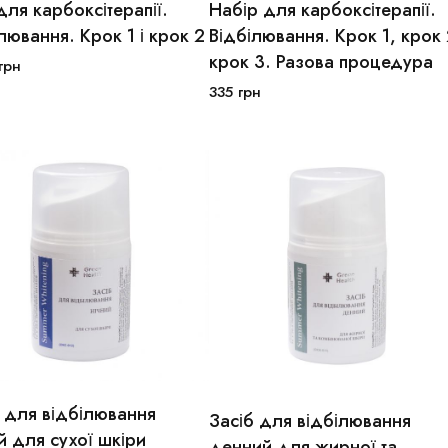
для карбоксітерапії.
Набір для карбоксітерапії.
лювання. Крок 1 і крок 2
Відбілювання. Крок 1, крок 
крок 3. Разова процедура
грн
В кошик
В кошик
335
грн
 для відбілювання
Засіб для відбілювання
30мл
50мл
й для сухої шкіри
30мл
50мл
денний для жирної та