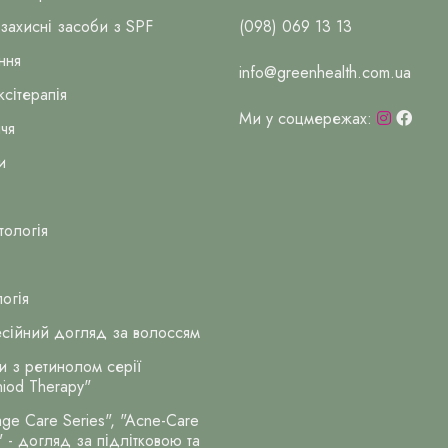
захисні засоби з SPF
(098) 069 13 13
ння
info@greenhealth.com.ua
сітерапія
Ми у соцмережах:
чя
и
тологія
огія
сійний догляд за волоссям
и з ретинолом серії
niod Therapy"
ge Care Series", "Acne-Care
" - догляд за підлітковою та