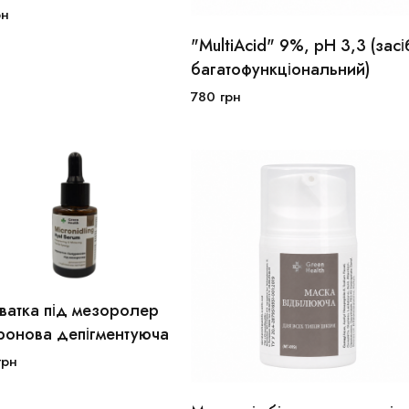
рн
"MultiAcid" 9%, pH 3,3 (засі
В кошик
30мл
50мл
багатофункціональний)
780
грн
В кошик
ватка під мезоролер
уронова депігментуюча
грн
В кошик