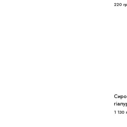
220
г
Сиро
гіал
1 130