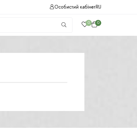
Особистий кабінет
RU
0
0