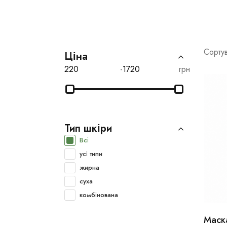
Сортув
Ціна
-
грн
Тип шкіри
Всі
усі типи
жирна
суха
комбінована
Маск