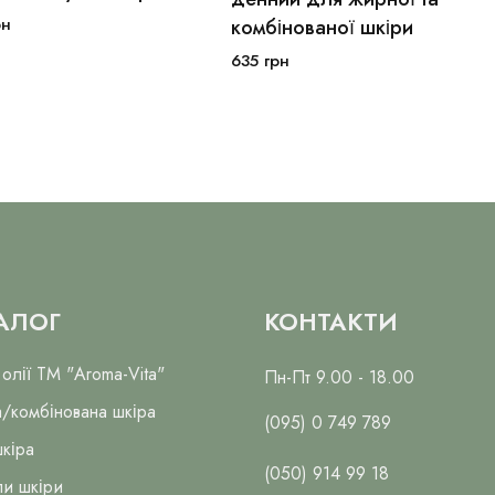
рн
комбінованої шкіри
В кошик
В кошик
635
грн
АЛОГ
КОНТАКТИ
 олії ТМ "Aroma-Vita"
Пн-Пт 9.00 - 18.00
/комбінована шкіра
(095) 0 749 789
шкіра
(050) 914 99 18
пи шкіри