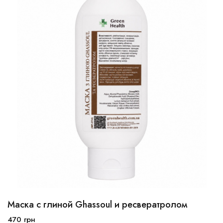
Маска с глиной Ghassoul и ресвератролом
100 мл
250 мл
470
грн