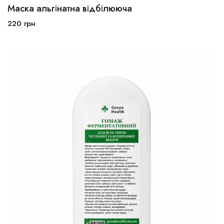
Маска альгінатна відбілююча
220
грн
В корзину