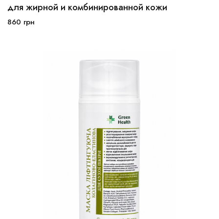
100 мл
250 мл
для жирной и комбинированной кожи
860
грн
В корзину