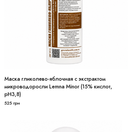
Маска гликолево-яблочная с экстрактом
100 мл
250 мл
микроводоросли Lemna Minor (15% кислот,
рН3,8)
В корзину
525
грн