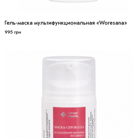
Гель-маска мультифункциональная «Woresana»
30 мл
50 мл
995
грн
В корзину