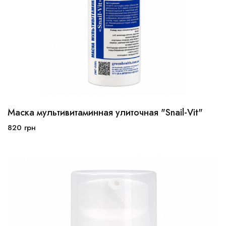
Маска мультивитаминная улиточная "Snail-Vit"
100 мл
250 мл
820
грн
В корзину