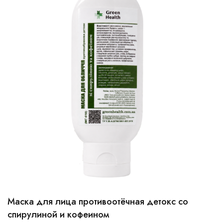
Маска для лица противоотёчная детокс со
100 мл
250 мл
спирулиной и кофеином