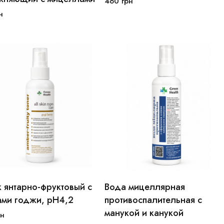
460
грн
н
В корзину
В корзину
 янтарно-фруктовый с
Вода мицеллярная
100 мл
250 мл
ами годжи, рН4,2
противоспалительная с
манукой и канукой
н