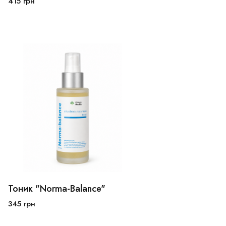
415
грн
В корзину
Тоник "Norma-Balance"
345
грн