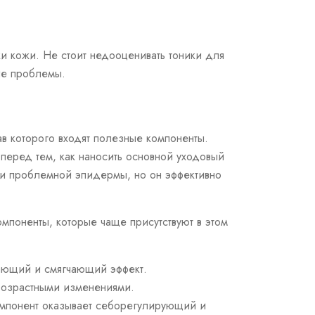
В корзину
ки кожи. Не стоит недооценивать тоники для
ие проблемы.
в которого входят полезные компоненты.
 перед тем, как
наносить
основной уходовый
ли
проблемной
эпи
дермы, но он эффективно
омпоненты, которые чаще присутствуют в этом
вающий
и смягчающий эффект.
 возрастными изменениями.
омпонент оказывает
себорегулирующий
и