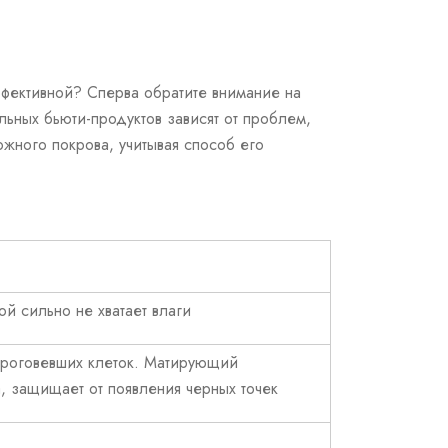
ффективной? Сперва обратите внимание на
ьных бьюти-продуктов зависят от проблем,
ожного покрова, учитывая
способ
его
й сильно не хватает влаги
ороговевших клеток. Матирующий
а, защищает от появления
черных точек