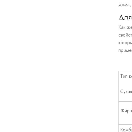
дома,
Для
Как ж
свойс
котор
приме
Тип 
Сухая
Жирн
Комб