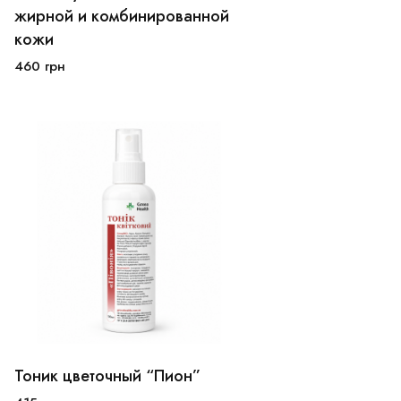
100 мл
250 мл
жирной и комбинированной
кожи
В корзину
460
грн
Тоник цветочный “Пион”