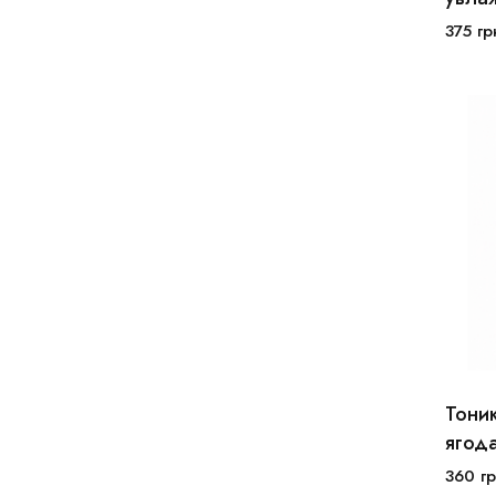
375
гр
Тоник
ягод
360
гр