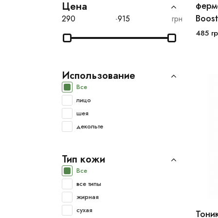
Цена
ферм
Boost
-
грн
485
гр
Использование
Все
лицо
шея
декольте
Тип кожи
Все
все типы
жирная
сухая
Тони