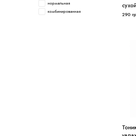
нормальная
сухо
комбинированная
290
г
Тони
увла