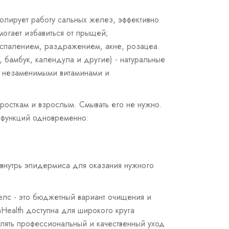
олирует работу сальных желез, эффективно
могает избавиться от
прыщей
;
воспалением, раздражением, акне,
розацеа
.
, бамбук, календула и другие) - натуральные
в незаменимыми витаминами и
росткам
и взрослым.
Смывать
его не нужно.
о функций одновременно:
 внутрь эпидермиса для оказания нужного
елс - это
бюджетный
вариант очищения и
Health доступна для широкого круга
лять профессиональный и качественный уход