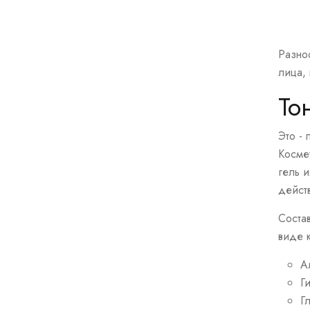
Разно
лица,
То
Это -
Косме
гель 
дейст
Состав
виде 
А
Г
Г