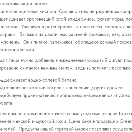
молаживающий эффект.
цетилсалициловая кислота. Состав с этим ингредиентом контр
тшелушивает ороговевший слой эпидермиса, сужает
поры
, по
ллантоин. Участвует в регенеративных процессах, борется с 
кстракты. Вытяжки из различных растений (ромашка, ива, роза
омпоненты. Они питают, увлажняют, обогащают кожный покро
икроэлементами.
 для лица нужно добавить в ежедневный уходовый ритуал
под
ирование считается важным этапом, ведь выполняет нескольк
оддерживает водно-солевой баланс,
одготавливает кожный покров к нанесению других средств.
одействует проникновению питательных ингредиентов глубоко
ффекта.
тоятельное применение качественных уходовых товаров ГринХ
нения женской и
мужской
кожи. Цена бьюти-продукции Green
бителей. Продукты нашей торговой марки позволяют осуществ