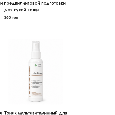
100мл
250мл
ки
предпилинговой подготовки
для сухой кожи
В корзину
360
грн
я
Тоник мультивитаминный для