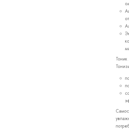
о
А
о
А
Э
к
м
Тоник
Тониз
п
п
с
э
Самос
увлаж
потре