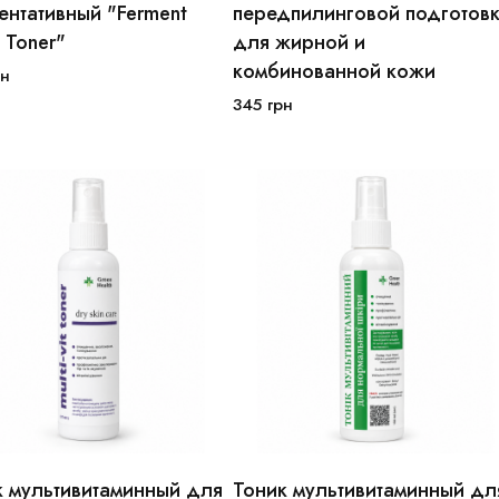
100мл
250мл
ентативный "Ferment
передпилинговой подготов
 Toner"
для жирной и
В корзину
В корзину
комбинованной кожи
н
345
грн
к мультивитаминный для
Тоник мультивитаминный дл