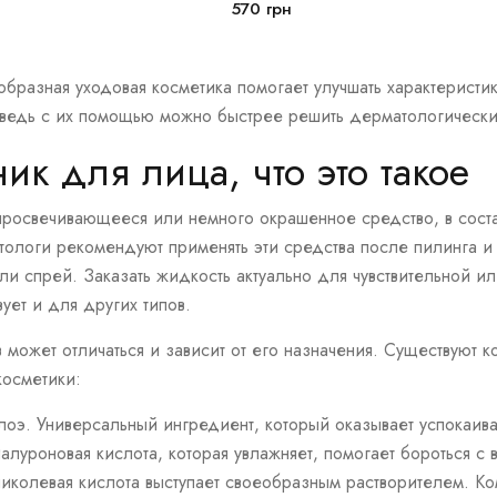
В корзину
В корзину
570
грн
образная уходовая косметика помогает улучшать характеристи
 ведь с их помощью можно быстрее решить дерматологическ
ник для лица
, что это такое
 просвечивающееся или немного окрашенное средство, в соста
тологи рекомендуют применять эти средства после пилинга и
или
спрей
.
Заказать
жидкость актуально для
чувствительной
и
вует и для других типов.
 может отличаться и зависит от его назначения. Существуют к
косметики:
лоэ. Универсальный ингредиент, который оказывает
успокаи
иалуроновая кислота, которая увлажняет, помогает бороться с
ликолевая кислота выступает своеобразным растворителем. К