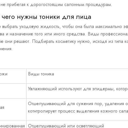
 не прибегая к дорогостоящим салонным процедурам.
 чего нужны тоники для лица
е
выбрать
уходовую жидкость, чтобы она была максимально э
тва
и назначение того или иного средства. Виды профессионал
ые они решают. Подбирать косметику нужно, исходя из типа к
нения.
кожи
Виды тоника
Увлажняющий используют для эпидермы, которо
Отшелушивающий для
сужения
пор, удаления 
ая
котнтролирует процесс выделения кожного сал
инированная
Отшелушивающий или
осветляющий