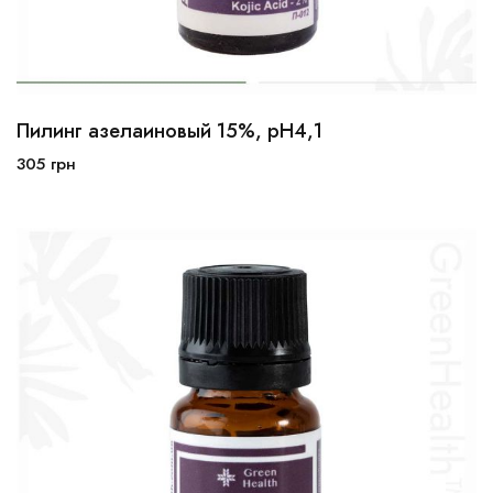
Пилинг азелаиновый 15%, pH4,1
10мл
30мл
100мл
305
грн
В корзину