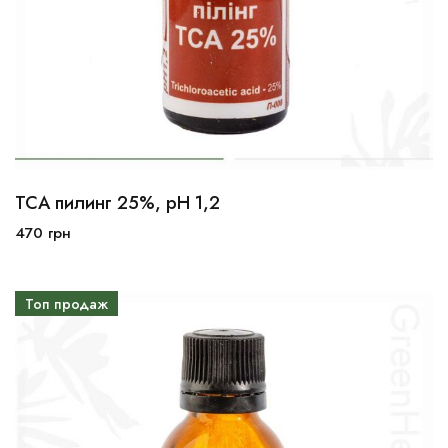
ТСА пилинг 25%, рН 1,2
10мл
30мл
100мл
470
грн
В корзину
Топ продаж