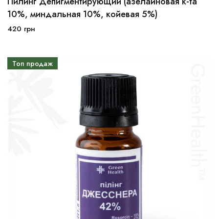
Пилинг Депигментирующий (азелаиновая к-та
10мл
30мл
100мл
10%, миндальная 10%, койевая 5%)
420
грн
В корзину
Топ продаж