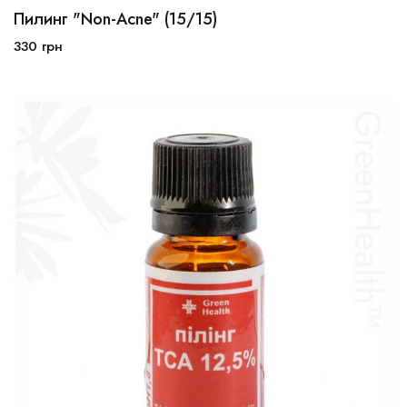
Пилинг "Non-Acne" (15/15)
10мл
30мл
100мл
330
грн
В корзину