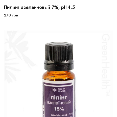
Пилинг азелаиновый 7%, pH4,5
10мл
30мл
100мл
270
грн
В корзину