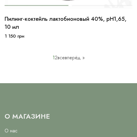
Пилинг-коктейль лактобионовый 40%, рН1,65,
10 мл
30 мл
100 мл
10 мл
1 150
грн
В корзину
1
2
все
вперёд »
О МАГАЗИНЕ
О нас