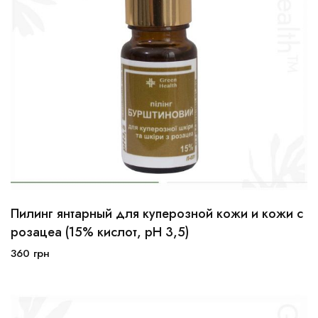
Пилинг янтарный для куперозной кожи и кожи с
10мл
30мл
100мл
розацеа (15% кислот, рН 3,5)
360
грн
В корзину