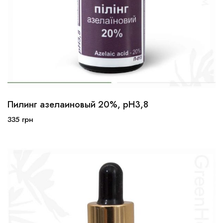
Пилинг азелаиновый 20%, pH3,8
10мл
30мл
100мл
335
грн
В корзину