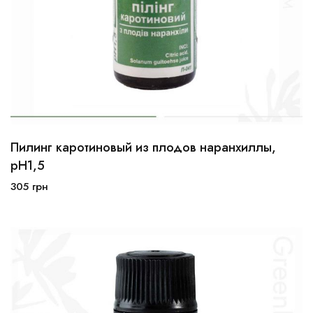
Пилинг каротиновый из плодов наранхиллы,
10мл
30мл
100мл
рН1,5
305
грн
В корзину