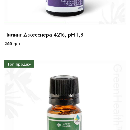
Пилинг Джесснера 42%, рН 1,8
10мл
30мл
100мл
265
грн
В корзину
Топ продаж