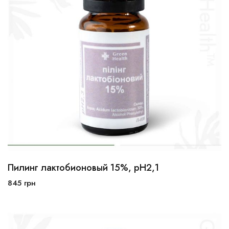
Пилинг лактобионовый 15%, рН2,1
10мл
30мл
100мл
845
грн
В корзину