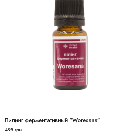
Пилинг ферментативный "Woresana"
10мл
30мл
100мл
495
грн