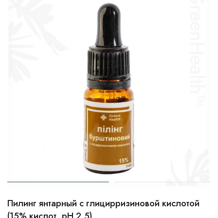
Пилинг янтарный с глицирризиновой кислотой
10мл
30мл
100мл
(15% кислот, рН 2,5)