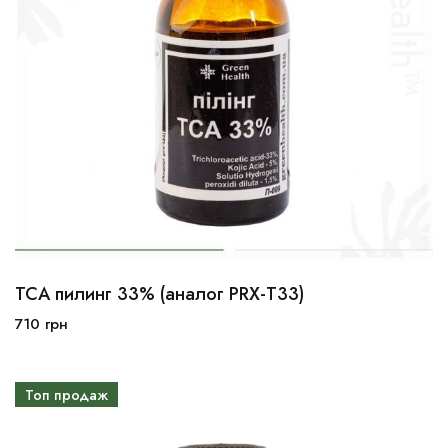
ТСА пилинг 33% (аналог PRX-T33)
10мл
30мл
100мл
710
грн
В корзину
Топ продаж