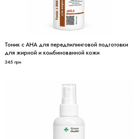
Тоник с АНА для передпилинговой подготовки
100мл
250мл
для жирной и комбинованной кожи
345
грн
В корзину