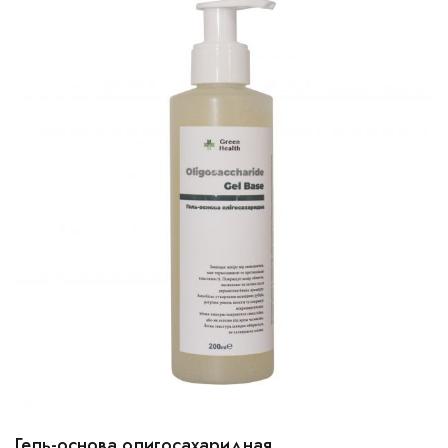
Гель-основа олигосахаридная