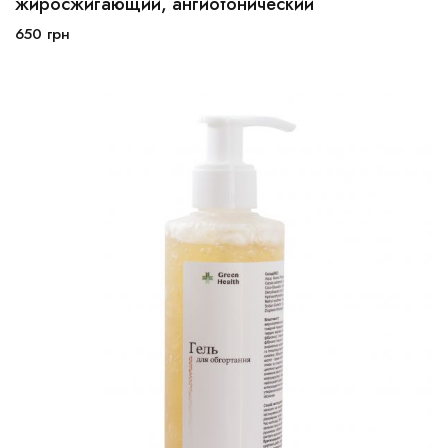
жиросжигающий, ангиотонический
650
грн
В корзину