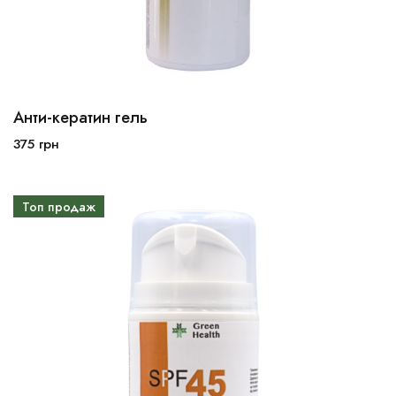
Анти-кератин гель
50 мл
100 мл
375
грн
В корзину
Топ продаж