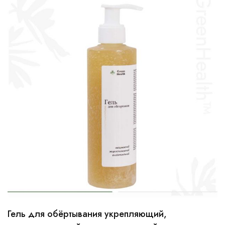
Гель для обёртывания укрепляющий,
250мл
500