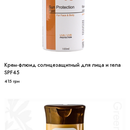
Крем-флюид солнцезащитный для лица и тела
50мл
100мл
500мл
SPF45
415
грн
В корзину