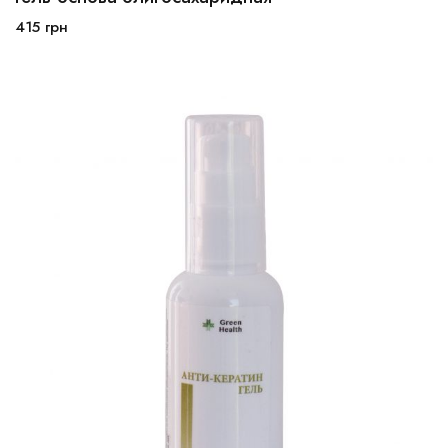
200мл
500мл
415
грн
В корзину