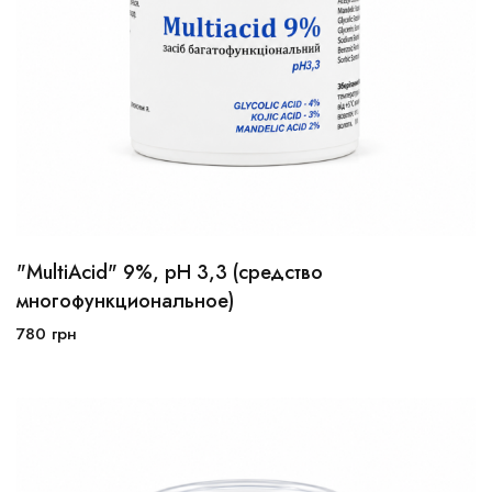
"MultiAcid" 9%, pH 3,3 (средство
30мл
50мл
многофункциональное)
780
грн
В корзину