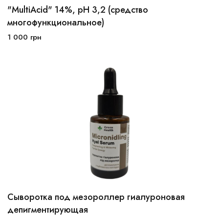
"MultiAcid" 14%, pH 3,2 (средство
30мл
50мл
многофункциональное)
1 000
грн
В корзину
Сыворотка под мезороллер гиалуроновая
депигментирующая