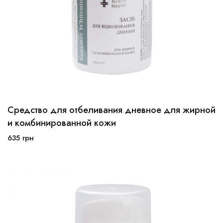
Средство для отбеливания дневное для жирной
30мл
50мл
и комбинированной кожи
635
грн
В корзину