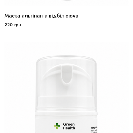
Маска альгінатна відбілююча
220
грн
В корзину