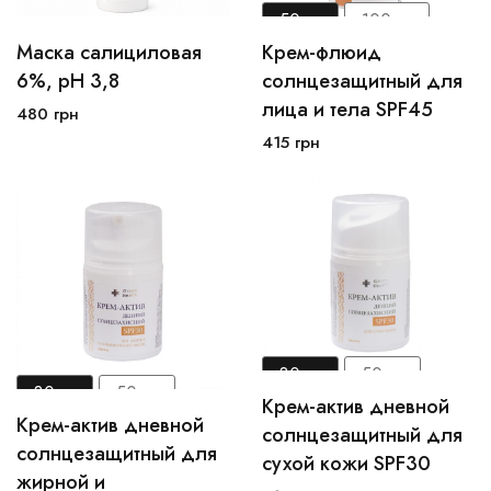
50мл
100мл
Маска салициловая
Крем-флюид
100 мл
250 мл
500мл
6%, рН 3,8
солнцезащитный для
лица и тела SPF45
480
грн
В корзину
В корзину
415
грн
30мл
50мл
30мл
50мл
Крем-актив дневной
Крем-актив дневной
100мл
солнцезащитный для
100мл
солнцезащитный для
сухой кожи SPF30
жирной и
В корзину