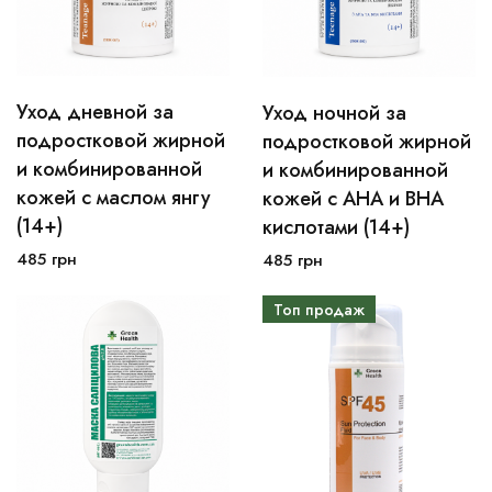
Уход дневной за
Уход ночной за
30мл
50мл
30мл
50мл
подростковой жирной
подростковой жирной
и комбинированной
и комбинированной
В корзину
В корзину
кожей с маслом янгу
кожей с AHA и BHA
(14+)
кислотами (14+)
485
грн
485
грн
Топ продаж