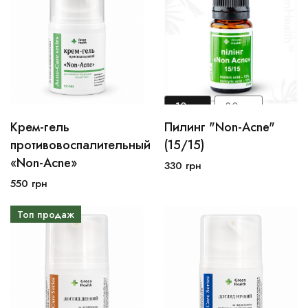
10мл
30мл
Крем-гель
Пилинг "Non-Acne"
30мл
250мл
100мл
противовоспалительный
(15/15)
«Non-Acne»
330
грн
В корзину
В корзину
550
грн
Топ продаж