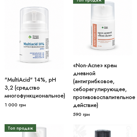
«Non-Acne» крем
30мл
50мл
дневной
"MultiAcid" 14%, pH
(антигрибковое,
30мл
50мл
3,2 (средство
В корзину
себорегулирующее,
многофункциональное)
противовоспалительное
В корзину
действие)
1 000
грн
590
грн
Топ продаж