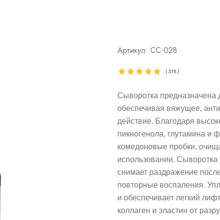
Артикул:
СС-028
(
318
)
Сыворотка предназначена д
обеспечивая вяжущее, анти
действие. Благодаря высо
пикногенола, глутамина и 
комедоновые пробки, очища
использовании. Сыворотка у
снимает раздражение посл
повторные воспаления. Упл
и обеспечивает легкий лиф
коллаген и эластин от раз