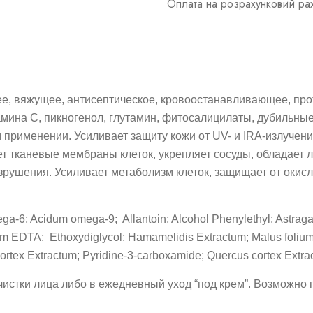
Оплата на розрахунковий р
, вяжущее, антисептическое, кровоостанавливающее, про
мина С, пикногенол, глутамин, фитосалицилаты, дубильны
 применении. Усиливает защиту
кожи от UV- и IRA-излучен
т тканевые мембраны клеток, укрепляет сосуды, обладает
азрушения. Усиливает метаболизм клеток, защищает от окисл
-6; Acidum omega-9; Allantoin; Alcohol Phenylethyl; Astragali
dium EDTA; Ethoxydiglycol; Hamamelidis Extractum; Malus foli
ortex Extractum; Pyridine-3-carboxamide; Quercus cortex Extr
истки лица либо в ежедневный уход “под крем”. Возможно