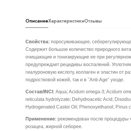
Описание
Характеристики
Отзывы
Свойства:
поросуживающее, себорегулирующее
Содержит большое количество природного вита
очищающие и тонизирующие ее при регулярном
предупреждает рецидивы воспалений. Уплотняе
гиалуроновую кислоту, коллаген и эластин от р
подростковой кожей, так и в "Anti-Age" уходе.
Состав/INCI:
Aqua; Acidum omega-3; Acidum omega
reticulata hydrolyzate; Dehydroacetic Acid; Diso
Hydrogenated Castor Oil; Phenoxyethanol; Pinus c
Применение:
рекомендован после процедуры ч
розацеа, жирной себорее.