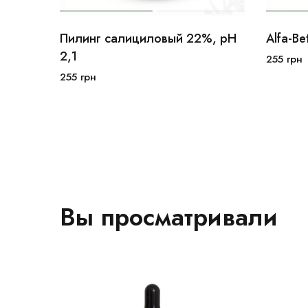
рН 3,8
Пилинг салициловый 22%, рН
Alfa-Be
10мл
30мл
100мл
10
2,1
255
грн
255
грн
В корзину
Вы просматривали