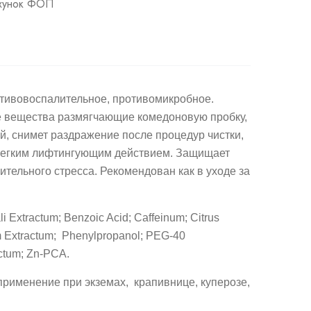
ахунок ФОП
тивовоспалительное,
противомикробное.
е
вещества размягчающие комедоновую пробку,
ий, снимет раздражение после процедур чистки,
 легким лифтингующим действием. Защищает
ительного стресса. Рекомендован как в уходе за
 Extractum; Benzoic Acid; Caffeinum; Citrus
um Extractum; Phenylpropanol; PEG-40
actum; Zn-PCA.
 применение при экземах,
крапивнице, куперозе,