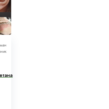
ман
зник
етана