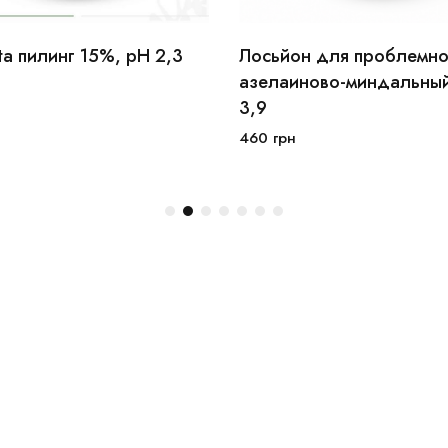
ta пилинг 15%, рН 2,3
Лосьйон для проблемн
мл
30мл
100мл
30мл
250мл
азелаиново-миндальный
3,9
В корзину
В корзину
460
грн