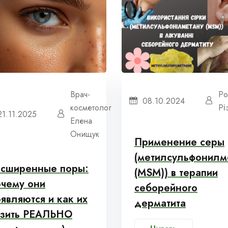
Врач-
Ро
08.10.2024
косметолог
Рі
21.11.2025
Елена
Онищук
Применение серы
(метилсульфонилм
асширенные поры:
(MSM)) в терапии
очему они
себорейного
являются и как их
дерматита
узить РЕАЛЬНО