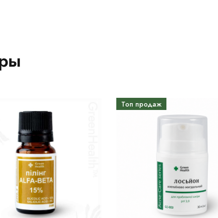
ары
Топ продаж