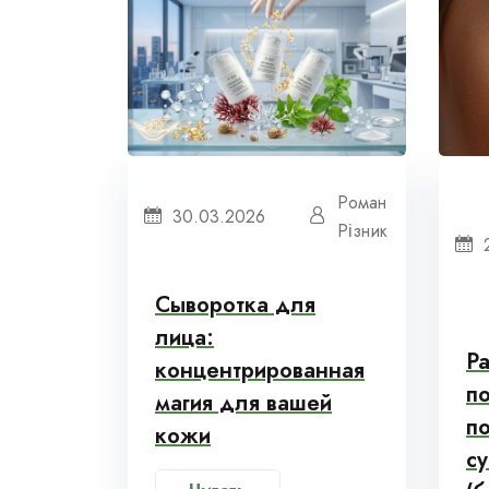
Роман
30.03.2026
Різник
Сыворотка для
лица:
Р
концентрированная
п
магия для вашей
по
кожи
с