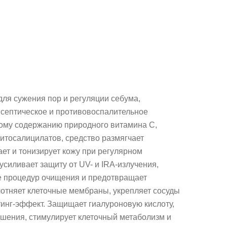
ля сужения пор и регуляции себума,
септическое и противовоспалительное
кому содержанию природного витамина С,
фитосалицилатов, средство размягчает
ет и тонизирует кожу при регулярном
силивает защиту от UV- и IRA-излучения,
е процедур очищения и предотвращает
отняет клеточные мембраны, укрепляет сосуды
тинг-эффект. Защищает гиалуроновую кислоту,
рушения, стимулирует клеточный метаболизм и