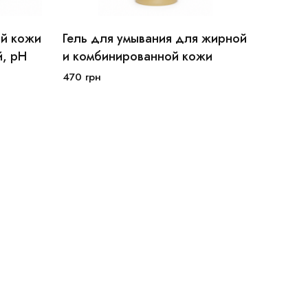
ой кожи
Гель для умывания для жирной
Тоник 
, рН
и комбинированной кожи
ягода
470
грн
360
грн
В корзину