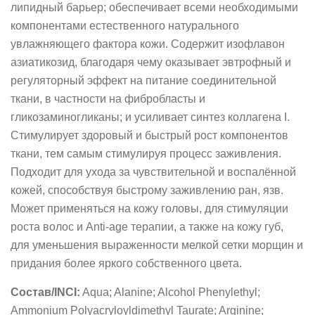
липидный барьер; обеспечивает всеми необходимыми
компонентами естественного натурального
увлажняющего фактора кожи. Содержит изофлавон
азиатикозид, благодаря чему оказывает эвтрофный и
регуляторный эффект на питание соединительной
ткани, в частности на фибробласты и
гликозаминогликаны; и усиливает синтез коллагена I.
Стимулирует здоровый и быстрый рост компонентов
ткани, тем самым стимулируя процесс заживления.
Подходит для
ухода за чувствительной и воспалённой
кожей, способствуя быстрому заживлению ран, язв.
Может применяться на кожу головы, для стимуляции
роста волос и Anti-age терапии, а также на кожу губ,
для уменьшения выраженности мелкой сетки морщин и
придания более яркого собственного цвета.
Состав/INCI:
Aqua; Alanine; Alcohol Phenylethyl;
Ammonium Polyacryloyldimethyl Taurate; Arginine;