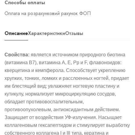
Способы оплаты
Оплата на розрахунковий рахунок ФОП
Описание
Характеристики
Отзывы
Свойства:
является источником природного биотина
(витамина В7), витамина А, Е, Рр и F, флавоноидов:
кверцетина и кемпферола. Способствует укреплению
хрупких, тонких, ломких и расслоенных ногтей, придает
им блестящий вид; увлажняет ногтевую пластину и
кутикулу, нормализует микроциркуляцию сосудов,
обладает противовоспалительным,
противоопухолевым,
антиоксидантным действием.
Защищает от воздействия УФ-излучения. Насыщает
коллагеновым гексапептидом и стимулирует выработку
собственного коллагена I и III типа, кератина и