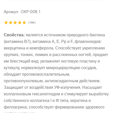
Артикул:
ОКР-008.1
(
100
)
Свойства:
является источником природного биотина
(витамина В7), витамина А, Е, Рр и F, флавоноидов:
кверцетина и кемпферола. Способствует укреплению
хрупких, тонких, ломких и расслоенных ногтей, придает
им блестящий вид; увлажняет ногтевую пластину и
кутикулу, нормализует микроциркуляцию сосудов,
обладает противовоспалительным,
противоопухолевым,
антиоксидантным действием.
Защищает от воздействия УФ-излучения. Насыщает
коллагеновым гексапептидом и стимулирует выработку
собственного коллагена I и III типа, кератина и
филлагрина; способствует формированию здорового